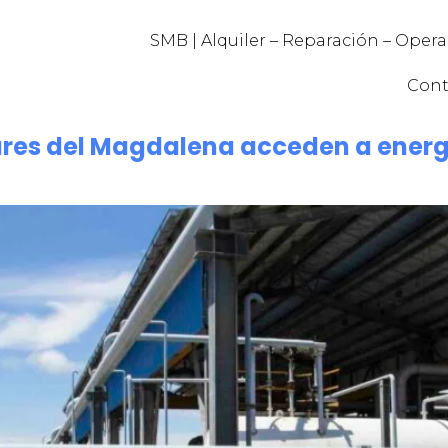
SMB | Alquiler – Reparación – Oper
Cont
gares del Magdalena acceden a energ