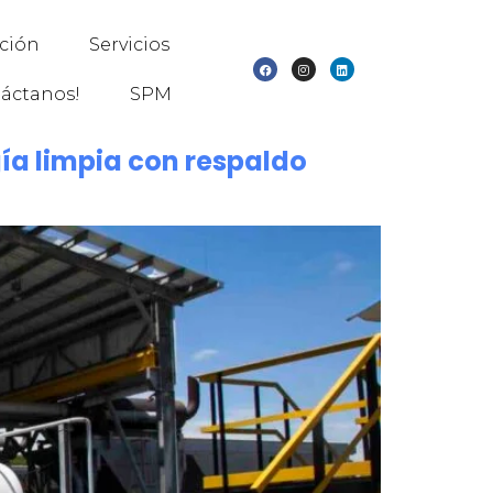
ación
Servicios
áctanos!
SPM
ía limpia con respaldo