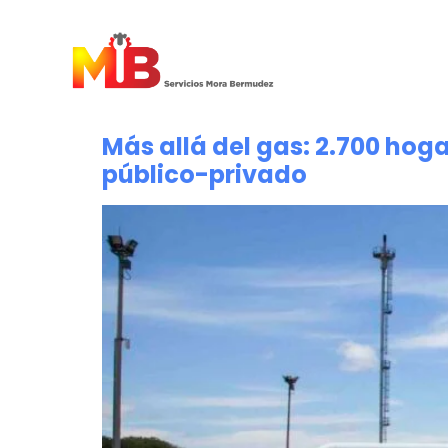
Más allá del gas: 2.700 ho
público-privado