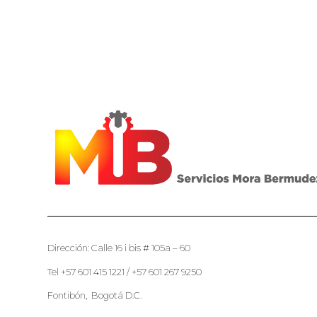
Dirección: Calle 16 i bis # 105a – 60
Tel +57 601 415 1221 / +57 601 267 9250
Fontibón, Bogotá D.C.