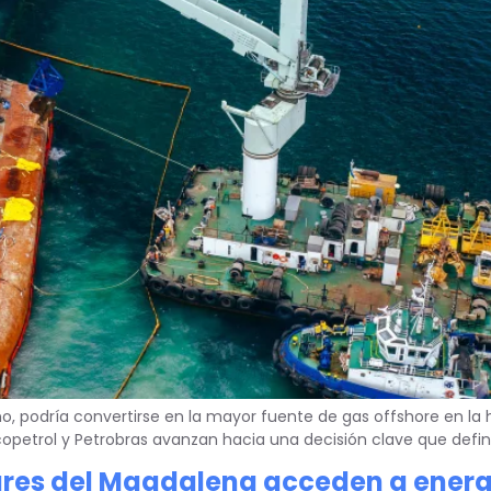
o, podría convertirse en la mayor fuente de gas offshore en la h
copetrol y Petrobras avanzan hacia una decisión clave que defini
gares del Magdalena acceden a energ