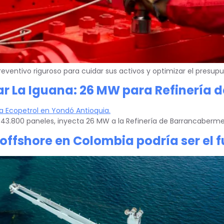
entivo riguroso para cuidar sus activos y optimizar el presupu
lar La Iguana: 26 MW para Refinería
n 43.800 paneles, inyecta 26 MW a la Refinería de Barrancaberm
 offshore en Colombia podría ser el 